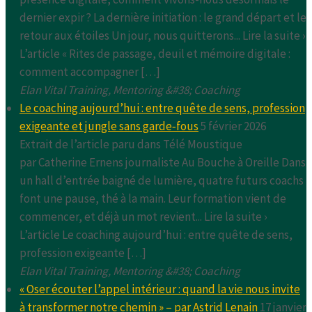
dernier expir ? La dernière initiation : le grand départ et le
retour aux étoiles Un jour, nous quitterons... Lire la suite ›
L’article « Rites de passage, deuil et mémoire digitale :
comment accompagner […]
Elan Vital Training, Mentoring &#38; Coaching
Le coaching aujourd’hui : entre quête de sens, profession
exigeante et jungle sans garde‑fous
5 février 2026
Extrait de l’article paru dans Télé Moustique
par Catherine Ernens journaliste Au Bouche à Oreille Dans
un hall d’entrée baigné de lumière, quatre futurs coachs
font une pause, thé à la main. Leur formation vient de
commencer, et déjà un mot revient... Lire la suite ›
L’article Le coaching aujourd’hui : entre quête de sens,
profession exigeante […]
Elan Vital Training, Mentoring &#38; Coaching
« Oser écouter l’appel intérieur : quand la vie nous invite
à transformer notre chemin » – par Astrid Lenain
17 janvier