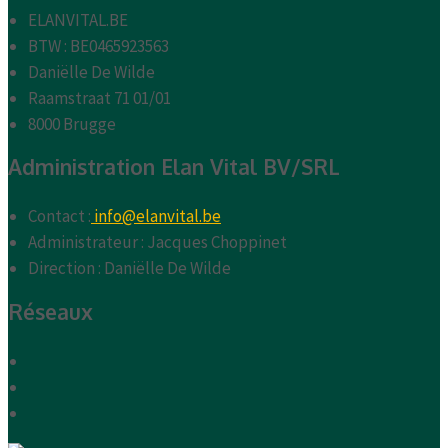
ELANVITAL.BE
BTW : BE0465923563
Daniëlle De Wilde
Raamstraat 71 01/01
8000 Brugge
Administration Elan Vital BV/SRL
Contact :
info@elanvital.be
Administrateur : Jacques Choppinet
Direction : Daniëlle De Wilde
Réseaux