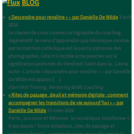
BLOG
« Descendre pour renaître » – par Daniëlle De Wilde
3 avril
2026
Le chemin de croix comme cartographie du coaching
régénératif Je viens d’apprendre que Véronique connue
par la tradition catholique est la sainte patronne des
photographes. Cela m’a incitée à me pencher sur la
signification profonde du Vendredi Saint dans la... Lire la
suite › L’article « Descendre pour renaître » – par Daniëlle
De Wilde est apparu […]
Elan Vital Training, Mentoring &#38; Coaching
« Rites de passage, deuil et mémoire digitale : comment
accompagner les transitions de vie aujourd’hui » – par
Daniëlle De Wilde
10 mars 2026
Perte, Souvenir et Mémoire : le numérique transforme-t-
il nos deuils ? Entre initiations, rites de passage et
présence digitale, comment vivons-nous désormais le