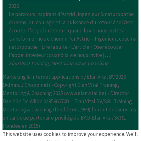
2026
Le parcours inspirant d’Astrid, ingénieur & naturopathe :
du sens, du courage et la puissance du retour à soi Oser
écouter l’appel intérieur : quand la vie nous invite à
transformer notre chemin Par Astrid – Ingénieur, coach &
naturopathe... Lire la suite › L’article « Oser écouter
l’appel intérieur : quand la vie nous invite […]
Elan Vital Training, Mentoring &#38; Coaching
Marketing & Internet applications by Elan Vital BV 2026
(Admin. J.Choppinet) - Copyright Elan Vital Training,
Mentoring & Coaching 2025 (www.elanvital.be) - Director
Daniëlle De Wilde 0495660700 -- Elan Vital BV/SRL Training,
Mentoring & Coaching (fondée en 1999) fournit des services
en tant que partenaire privilégié à BAO-Elan Vital SCRL
(fondée en 2015)
This website uses cookies to improve your experience. We'll